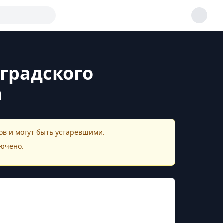
градского
а
в и могут быть устаревшими.
ючено.