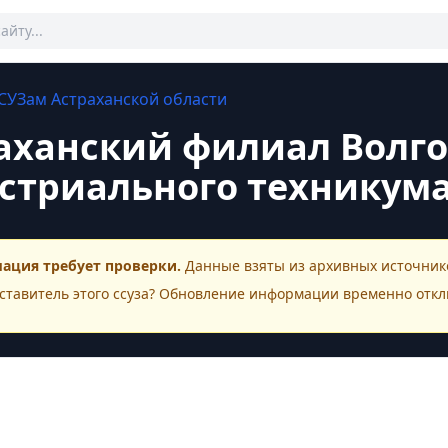
СУЗам
Астраханской области
аханский филиал Волго
стриального техникум
ация требует проверки.
Данные взяты из архивных источнико
ставитель этого
ссуза
? Обновление информации временно откл
ктная информация
Контакты