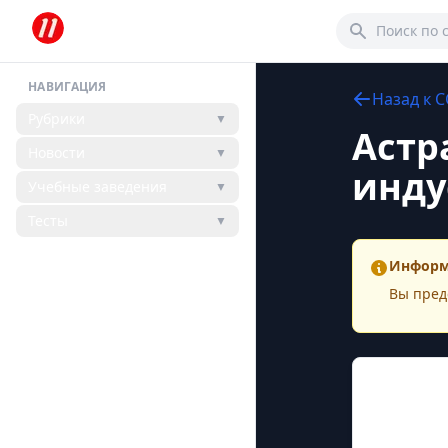
НАВИГАЦИЯ
Назад к
С
Рубрики
▼
Астр
Новости
▼
инду
Учебные заведения
▼
Тесты
▼
Информ
Вы пред
Конта
Адрес