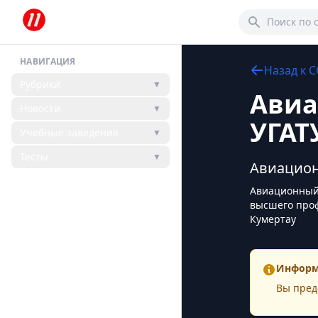
НАВИГАЦИЯ
Назад к
С
Рубрики
▼
Авиа
Новости
▼
УГАТУ
Учебные заведения
▼
Тесты
▼
Авиацион
Авиационный 
высшего проф
Кумертау
Информ
Вы пред