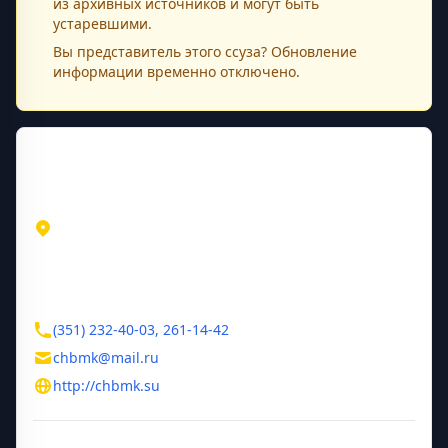
из архивных источников и могут быть
устаревшими.
Вы представитель этого
ссуза
? Обновление
информации временно отключено.
Контактная информация
Адрес
Челябинская область
Челябинск
ул. Больничная, д. 18
Контакты
(351) 232-40-03, 261-14-42
chbmk@mail.ru
http://chbmk.su