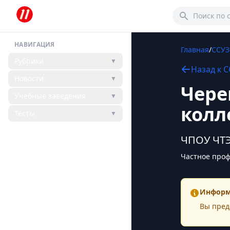
НАВИГАЦИЯ
Главная
/
ССУ
Рубрики
▼
Назад к
С
Новости
▼
Чере
Учебные заведения
▼
колл
Тесты
▼
ЧПОУ ЧТ
Частное проф
Информ
Вы пред