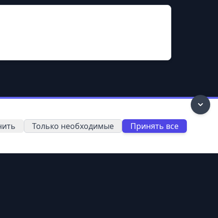
нить
Только необходимые
Принять все
Контакты
О нас
Удаление данных
11-классники
Политика
Абитуриентам
конфиденциальности
Выбор профессии
Условия использования
Новости