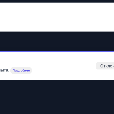
ие названия
 \&amp;quot;Коммерческий техникум\&amp;quot;
Откло
пыта.
Подробнее