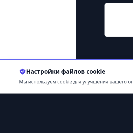
Прежн
ЧНОУ СПО
Настройки файлов cookie
Мы используем cookie для улучшения вашего о
11-классники
© 2009-
2026
. Все права защищены.
Будьте в курсе — подпишитесь на рассылку.