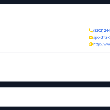
ктная информация
Контакты
дская область
(8202) 24-
овец
spo-chtek
рвомайская, 48
http://ww
тельная информация
ния
Руководитель
Малова Ири
ория