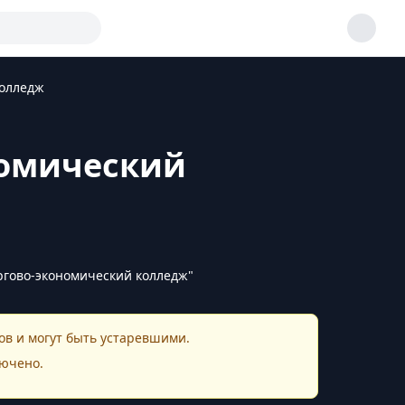
колледж
номический
ргово-экономический колледж"
в и могут быть устаревшими.
ючено.