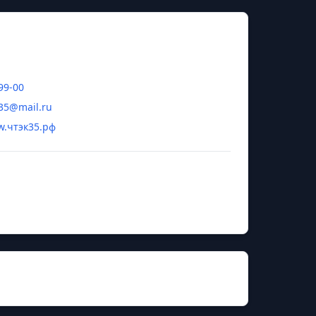
99-00
35@mail.ru
w.чтэк35.рф
на Александровна