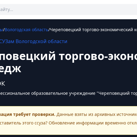
Зы
/
Вологодская область
/
Череповецкий торгово-экономический 
СУЗам
Вологодской области
повецкий торгово-эко
едж
ЭК
ессиональное образовательное учреждение "Череповецкий то
ация требует проверки.
Данные взяты из архивных источнико
ставитель этого
ссуза
? Обновление информации временно откл