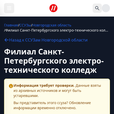
Главная
/
ССУЗы
/
Новгородская область
/
Филиал Санкт-Петербургского электро-технического колледж
Назад к
ССУЗам
Новгородской области
Филиал Санкт-
Петербургского электро-
технического колледж
Информация требует проверки.
Данные взяты
из архивных источников и могут быть
устаревшими.
Вы представитель этого
ссуза
? Обновление
информации временно отключено.