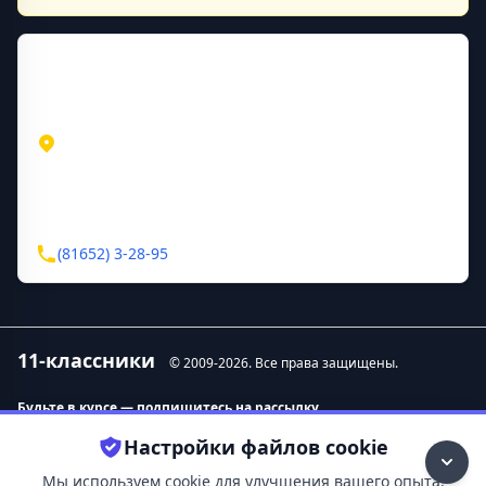
Контактная информация
Адрес
Новгородская область
Старая Русса
ул. Вологодского, 34
Контакты
(81652) 3-28-95
11-классники
© 2009-
2026
. Все права защищены.
Будьте в курсе — подпишитесь на рассылку.
Настройки файлов cookie
Контакты
О нас
Мы используем cookie для улучшения вашего опыта.