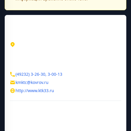
Контактная информация
Адрес
Владимирская область
Ковров
ул. Малеева, д. 2
Контакты
(49232) 3-26-30, 3-00-13
kmktc@kovrov.ru
http://www.ktk33.ru
Дополнительная информация
Руководитель
Малышев Михаил Алексеевич