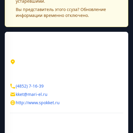
устаревшими.
Вы представитель этого
ссуза
? Обновление
информации временно отключено.
Контактная информация
Адрес
Республика Марий Эл
3-й Микрорайон, д.1
Контакты
(4852) 7-16-39
kket@mari-el.ru
http://www.spokket.ru
Дополнительная информация
Год основания