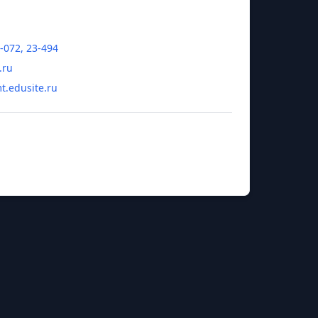
3-072, 23-494
.ru
t.edusite.ru
арина Алексеевна