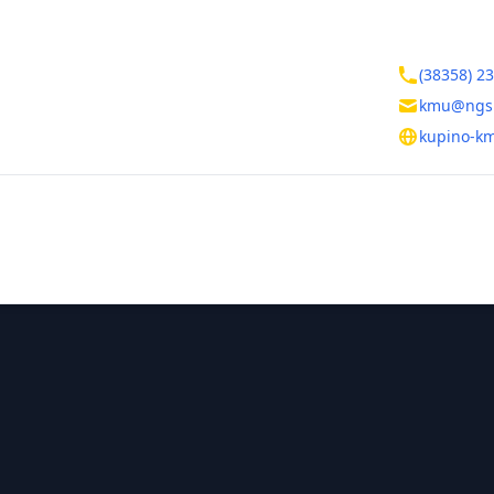
Контакты
бирская область
(38358) 2
kmu@ngs
городок, 34
kupino-km
тельная информация
ния
Руководитель
Недбаева М