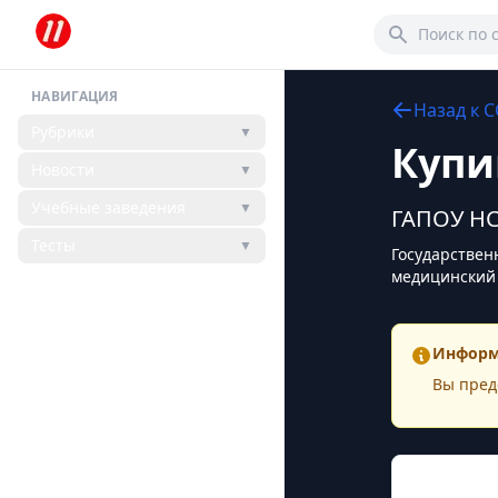
НАВИГАЦИЯ
Назад к
С
Рубрики
▼
Купи
Новости
▼
Учебные заведения
▼
ГАПОУ НС
Тесты
▼
Государствен
медицинский 
Информ
Вы пред
Конта