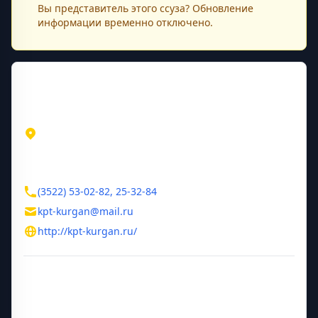
Вы представитель этого
ссуза
? Обновление
информации временно отключено.
Контактная информация
Адрес
Курганская область
ул. Химмашевская, д. 14
Контакты
(3522) 53-02-82, 25-32-84
kpt-kurgan@mail.ru
http://kpt-kurgan.ru/
Дополнительная информация
Руководитель
Сапрыгин Владимир Дмитриевич