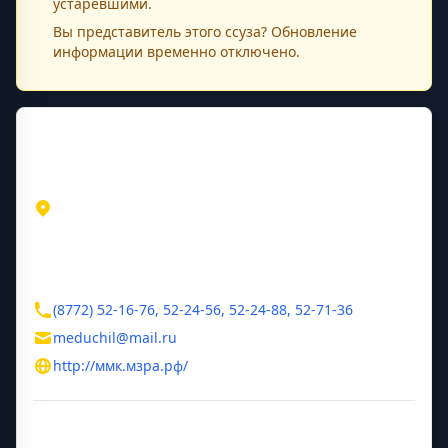
устаревшими.
Вы представитель этого
ссуза
? Обновление
информации временно отключено.
Контактная информация
Адрес
Республика Адыгея
Майкоп
ул. Комсомольская, д. 201
Контакты
(8772) 52-16-76, 52-24-56, 52-24-88, 52-71-36
meduchil@mail.ru
http://ммк.мзра.рф/
Дополнительная информация