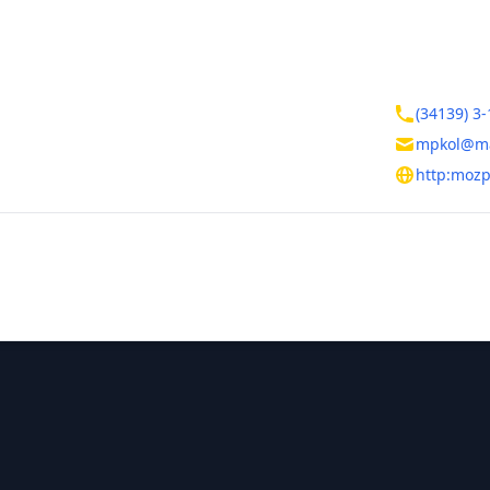
ктная информация
Контакты
ская Республика
(34139) 3-
mpkol@ma
овицина, д. 48
http:mozp
тельная информация
ния
Руководитель
Владимиров