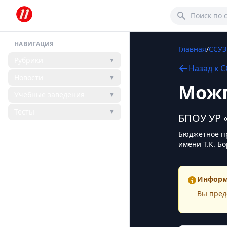
НАВИГАЦИЯ
Главная
/
ССУ
Рубрики
▼
Назад к
С
Новости
▼
Можг
Учебные заведения
▼
Тесты
▼
БПОУ УР 
Бюджетное пр
имени Т.К. Б
Информ
Вы пред