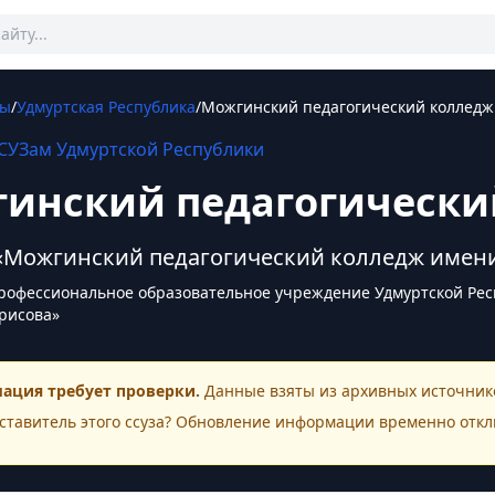
Зы
/
Удмуртская Республика
/
Можгинский педагогический колледж
СУЗам
Удмуртской Республики
инский педагогически
«Можгинский педагогический колледж имени
офессиональное образовательное учреждение Удмуртской Рес
орисова»
ация требует проверки.
Данные взяты из архивных источнико
ставитель этого
ссуза
? Обновление информации временно откл