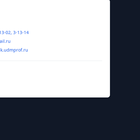
13-02, 3-13-14
il.ru
k.udmprof.ru
 Григорий Спиридонович