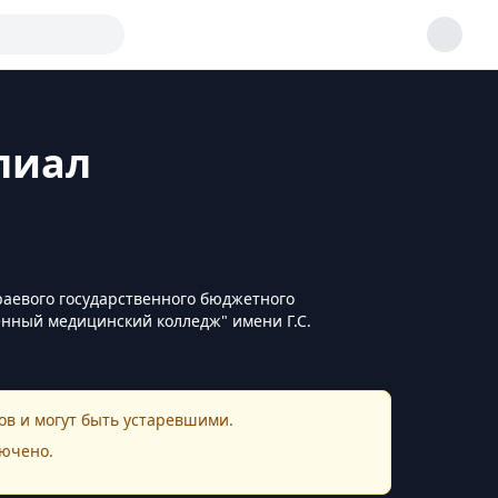
лиал
аевого государственного бюджетного
енный медицинский колледж" имени Г.С.
в и могут быть устаревшими.
ючено.