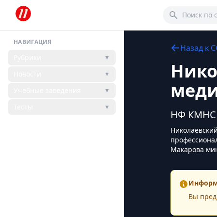
НАВИГАЦИЯ
Назад к
С
Рубрики
▼
Нико
Новости
▼
меди
Учебные заведения
▼
Тесты
▼
НФ КМНС
Николаевский
профессионал
Макарова мин
Информ
Вы пред