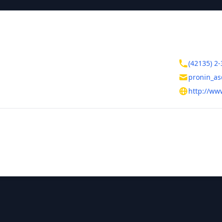
ктная информация
Контакты
вский край
(42135) 2-
евск-на-Амуре
pronin_a
одарского, д. 20
http://ww
тельная информация
ния
Руководитель
заведующий
Геннадьевн