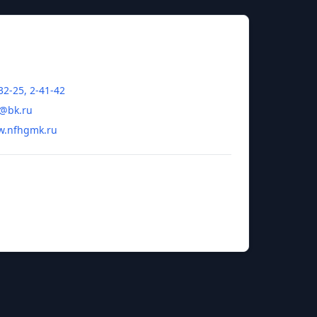
32-25, 2-41-42
s@bk.ru
w.nfhgmk.ru
 НФ КМНС ХГМК Азарова Анастасия
а