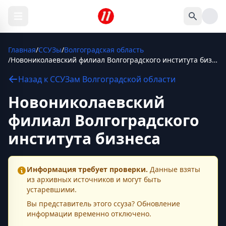
Главная
/
ССУЗы
/
Волгоградская область
/
Новониколаевский филиал Волгоградского института бизнеса
Назад к
ССУЗам
Волгоградской области
Новониколаевский
филиал Волгоградского
института бизнеса
Информация требует проверки.
Данные взяты
из архивных источников и могут быть
устаревшими.
Вы представитель этого
ссуза
? Обновление
информации временно отключено.