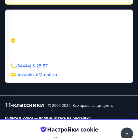
Контактная информация
Адрес
Волгоградская область
ул. Народная, д. 83а
Контакты
(84444) 6-25-57
novonikvib@mail.ru
11-классники
© 2009-
2026
. Все права защищены.
Будьте в курсе — подпишитесь на рассылку.
Настройки cookie
Контакты
О нас