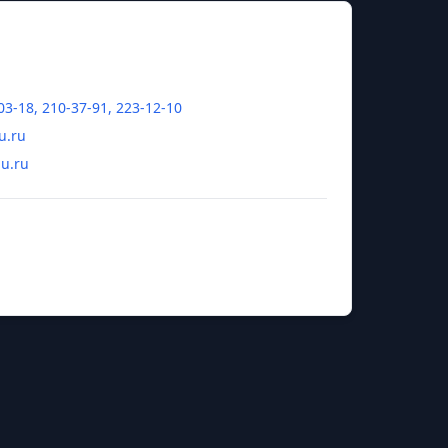
03-18, 210-37-91, 223-12-10
u.ru
hu.ru
а Степановна