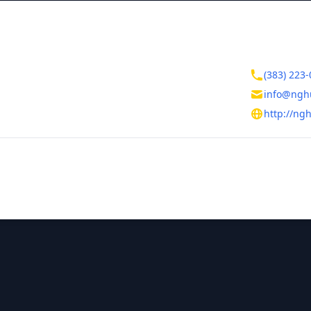
ктная информация
Контакты
бирская область
(383) 223-
бирск
info@ngh
 пр., д. 9
http://ng
тельная информация
ния
Руководитель
Ягодина Нин