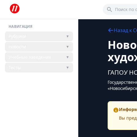
НАВИГАЦИЯ
Назад к
С
Рубрики
▼
Ново
Новости
▼
худо
Учебные заведения
▼
Тесты
▼
ГАПОУ НС
Государствен
«Новосибирск
Информ
Вы пред