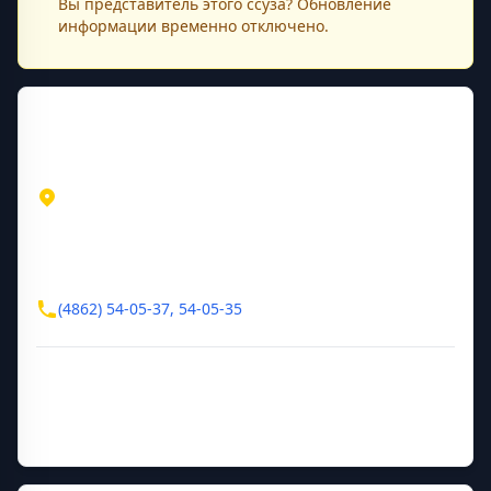
Вы представитель этого
ссуза
? Обновление
информации временно отключено.
Контактная информация
Адрес
Орловская область
Орёл
ул. Гостиная, д. 4
Контакты
(4862) 54-05-37, 54-05-35
Дополнительная информация
Руководитель
Коренев Олег Владимирович