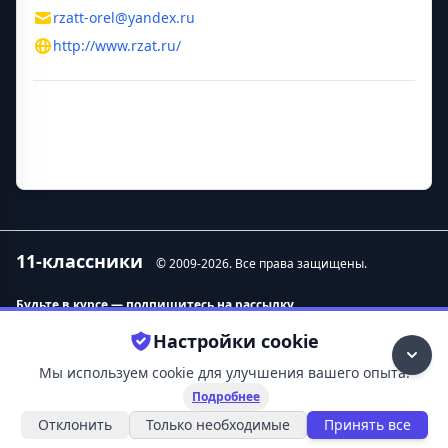
rzatt-orel@yandex.ru
http://www.rzat.ru/
Дополнительная информация
Руководитель
Мосин Андрей Викторович
11-классники
© 2009-
2026
. Все права защищены.
Будьте в курсе — подпишитесь на рассылку.
Настройки cookie
Контакты
О нас
Мы используем cookie для улучшения вашего опыта.
Удаление данных
11-классники
Подробнее
Политика конфиденциальности
Абитуриентам
Условия использования
Выбор профессии
Отклонить
Только необходимые
Принять все
Новости