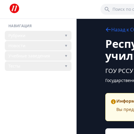
НАВИГАЦИЯ
Назад к
С
Рубрики
▼
Респ
Новости
▼
учил
Учебные заведения
▼
Тесты
▼
ГОУ РССУ
Государствен
Информ
Вы пред