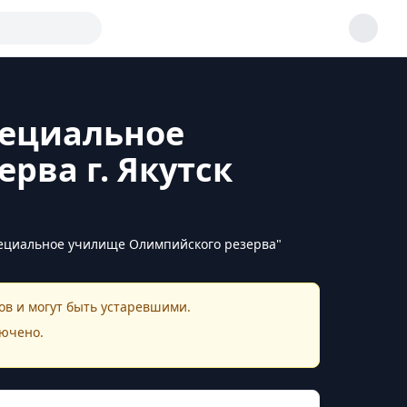
пециальное
рва г. Якутск
пециальное училище Олимпийского резерва"
в и могут быть устаревшими.
ючено.