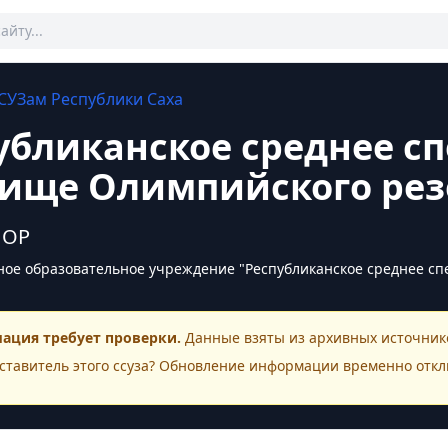
СУЗам
Республики Саха
убликанское среднее с
ище Олимпийского резе
 ОР
ное образовательное учреждение "Республиканское среднее с
ация требует проверки.
Данные взяты из архивных источнико
ставитель этого
ссуза
? Обновление информации временно откл