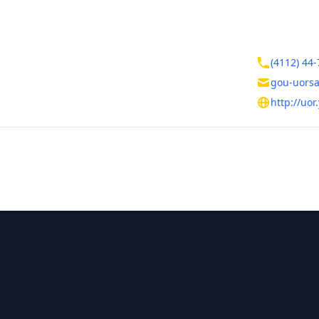
ктная информация
Контакты
ика Саха (Якутия)
(4112) 44-
gou-uors
ницкого, д.15
http://uor.
тельная информация
ния
Руководитель
Филиппов Ал