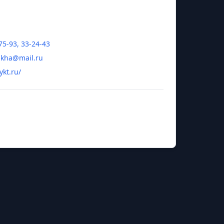
75-93, 33-24-43
akha@mail.ru
ykt.ru/
ексей Алексеевич