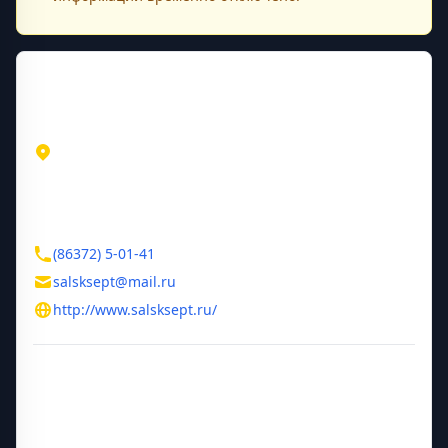
Контактная информация
Адрес
Ростовская область
Сальск
ул. Новостройка 1
Контакты
(86372) 5-01-41
salsksept@mail.ru
http://www.salsksept.ru/
Дополнительная информация
Год основания
1998