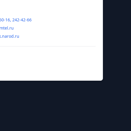
50-16, 242-42-66
mtel.ru
k.narod.ru