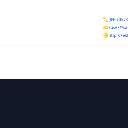
Контакты
кая область
(846) 337-
а
kusek@sa
арская, д. 205а
http://sek
тельная информация
ль
в Анатолий Борисович