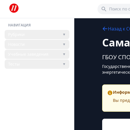
НАВИГАЦИЯ
Назад к
С
Рубрики
▼
Сама
Новости
▼
Учебные заведения
▼
ГБОУ СПО
Тесты
▼
Государствен
энергетическ
Информ
Вы пред
Конта