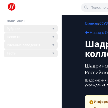
НАВИГАЦИЯ
Главная
/
ССУ
Рубрики
▼
Назад к
С
Новости
▼
Шадр
Учебные заведения
▼
колл
Тесты
▼
Шадринск
Российск
Шадринский ф
учреждения в
Информ