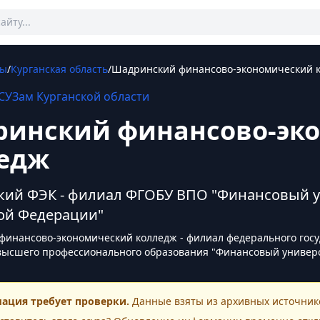
Зы
/
Курганская область
/
Шадринский финансово-экономический 
СУЗам
Курганской области
инский финансово-эк
едж
ий ФЭК - филиал ФГОБУ ВПО "Финансовый у
ой Федерации"
инансово-экономический колледж - филиал федерального госу
ысшего профессионального образования "Финансовый универс
ация требует проверки.
Данные взяты из архивных источнико