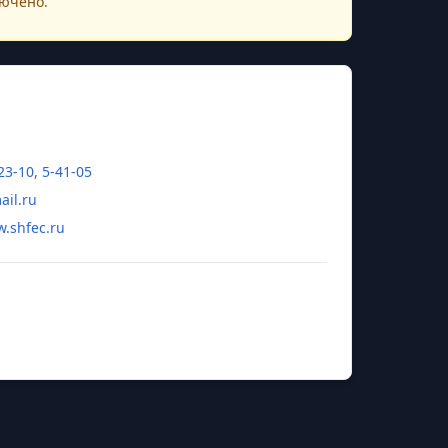
ючено.
23-10, 5-41-05
il.ru
w.shfec.ru