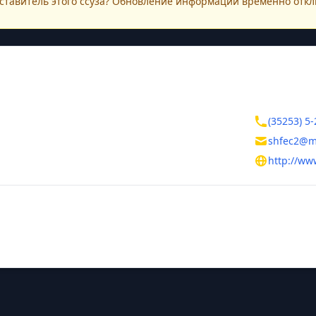
ставитель этого
ссуза
? Обновление информации временно откл
ктная информация
Контакты
ская область
(35253) 5-
нск
shfec2@ma
о Уральского полка, д. 30
http://ww
тельная информация
ль
 Надежда Ивановна