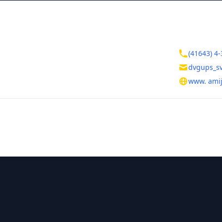
ктная информация
Контакты
ая область
(41643) 4-
лет Октября, д. 77
dvgups_s
www. amij
тельная информация
ль
Татьяна Григорьевна