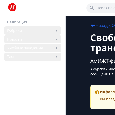
НАВИГАЦИЯ
Назад к
С
Рубрики
▼
Своб
Новости
▼
тран
Учебные заведения
▼
Тесты
▼
АмИЖТ-фи
Амурский инс
сообщения в 
Информ
Вы пред