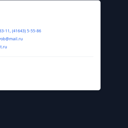
33-11, (41643) 5-55-86
vob@mail.ru
t.ru