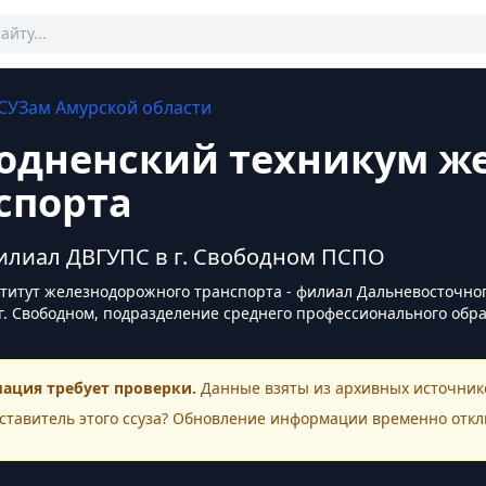
СУЗам
Амурской области
одненский техникум ж
спорта
лиал ДВГУПС в г. Свободном ПСПО
титут железнодорожного транспорта - филиал Дальневосточног
г. Свободном, подразделение среднего профессионального обр
ация требует проверки.
Данные взяты из архивных источнико
ставитель этого
ссуза
? Обновление информации временно откл