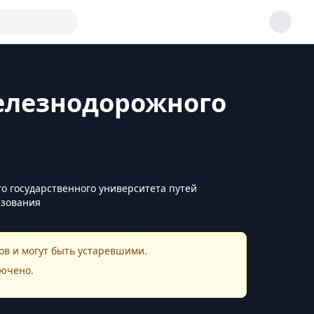
елезнодорожного
о государственного университета путей
азования
в и могут быть устаревшими.
ючено.