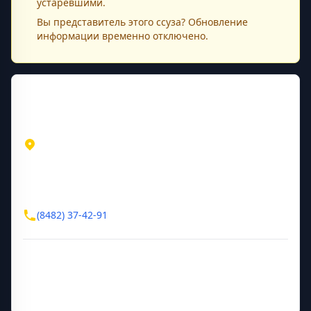
устаревшими.
Вы представитель этого
ссуза
? Обновление
информации временно отключено.
Контактная информация
Адрес
Самарская область
Тольятти
бульвар Кулибина, д. 4
Контакты
(8482) 37-42-91
Дополнительная информация
Руководитель
и.о. Соболева Екатерина Петровна