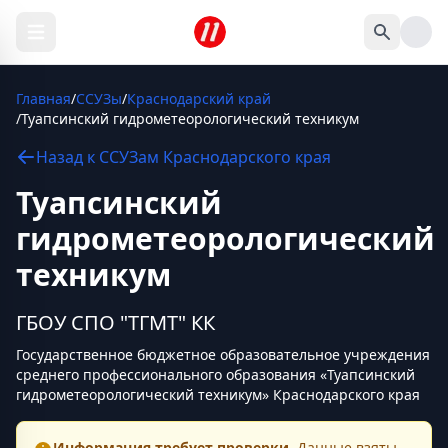
Главная
/
ССУЗы
/
Краснодарский край
/
Туапсинский гидрометеорологический техникум
Назад к
ССУЗам
Краснодарского края
Туапсинский
гидрометеорологический
техникум
ГБОУ СПО "ТГМТ" КК
Государственное бюджетное образовательное учреждения
среднего профессионального образования «Туапсинский
гидрометеорологический техникум» Краснодарского края
Информация требует проверки.
Данные взяты