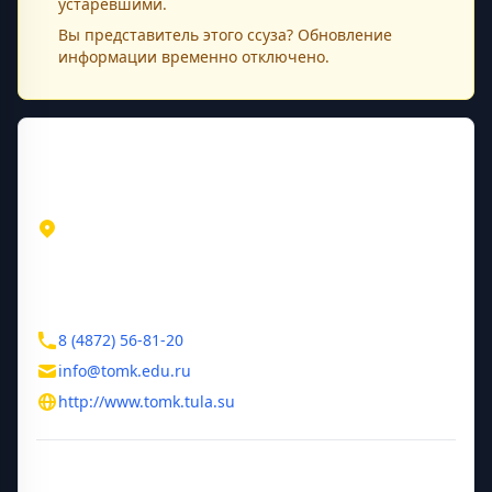
устаревшими.
Вы представитель этого
ссуза
? Обновление
информации временно отключено.
Контактная информация
Адрес
Тульская область
Тула
ул. Халтурина, 1
Контакты
8 (4872) 56-81-20
info@tomk.edu.ru
http://www.tomk.tula.su
Дополнительная информация