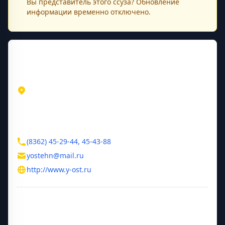
Вы представитель этого
ссуза
? Обновление
информации временно отключено.
Контактная информация
Адрес
Республика Марий Эл
Йошкар-Ола
ул. Коммунистическая, д. 32
Контакты
(8362) 45-29-44, 45-43-88
yostehn@mail.ru
http://www.y-ost.ru
Дополнительная информация
Руководитель