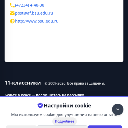
(47234) 4-48-38
post@af.bsu.edu.ru
http://www.bsu.edu.ru
Дополнительная информация
Руководитель
Савченко Татьяна Васильевна
11-классники
© 2009-
2026
. Все права защищены.
Будьте в курсе — подпишитесь на рассылку.
Настройки cookie
Контакты
О нас
Мы используем cookie для улучшения вашего опыта.
Удаление данных
11-классники
Подробнее
Политика конфиденциальности
Абитуриентам
Условия использования
Выбор профессии