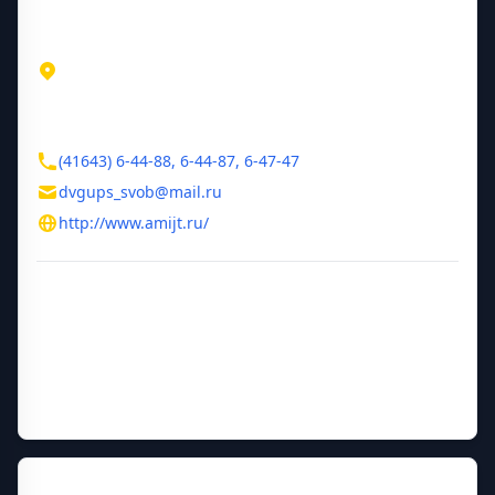
Адрес
Амурская область
ул. 40 лет Октября, 86
Контакты
(41643) 6-44-88, 6-44-87, 6-47-47
dvgups_svob@mail.ru
http://www.amijt.ru/
Дополнительная информация
Год основания
1961
Руководитель
Рожкова Валентина Владимировна
Прежние названия