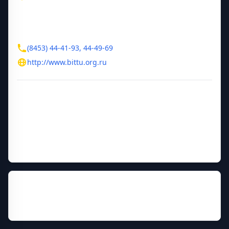
Балаково
ул. Чапаева, 140
Контакты
(8453) 44-41-93, 44-49-69
http://www.bittu.org.ru
Дополнительная информация
Год основания
1957
Руководитель
Вулах Михаил Григорьевич
Прежние названия
БФ СПИ, БИТТУ (филиал) СГТУ