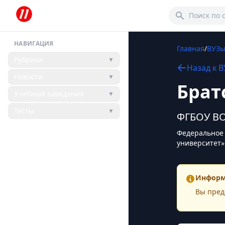
НАВИГАЦИЯ
Главная
/
ВУЗ
Рубрики
▼
Назад к
В
Новости
▼
Брат
Учебные заведения
▼
Тесты
▼
ФГБОУ ВО
Федеральное 
университет»
Информ
Вы пред