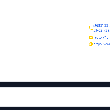
ктная информация
Контакты
кая область
(3953) 33-
53-02, (39
каренко, 40
rector@br
http://ww
тельная информация
ния
Руководитель
Гарик Давид
ория