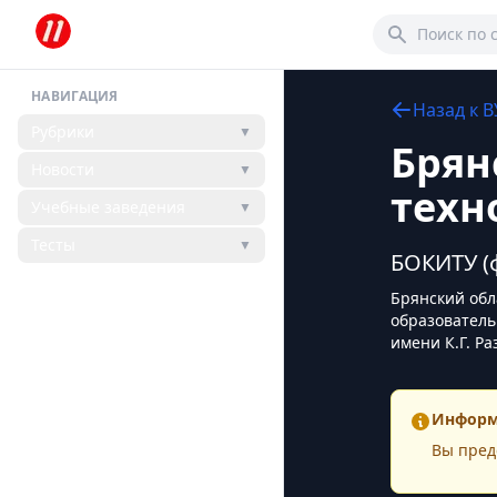
НАВИГАЦИЯ
Назад к
В
Рубрики
▼
Брян
Новости
▼
техн
Учебные заведения
▼
Тесты
▼
БОКИТУ (
Брянский обл
образователь
имени К.Г. Р
Информ
Вы пред