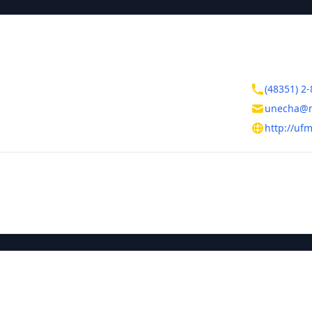
ктная информация
Контакты
ая область
(48351) 2-
unecha@
сомольская, д. 3А
http://uf
тельная информация
ния
Руководитель
Зубова Тать
ие названия
сковского государственного заочного института пищевой пром