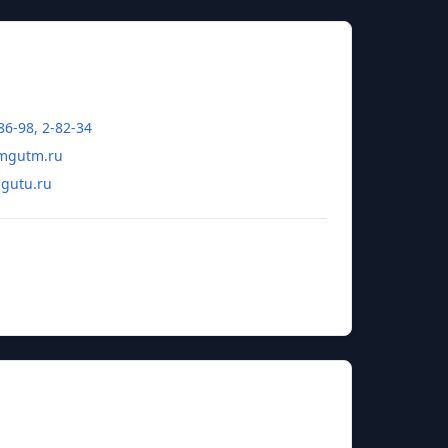
86-98, 2-82-34
mgutm.ru
mgutu.ru
яна Александровна
ышленности в г. Унеча, Филиал Московского