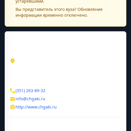
устаревшими.
Вы представитель этого
вуза
? Обновление
информации временно отключено.
Контактная информация
Адрес
Челябинская область
Челябинск
ул.Орджоникидзе, 36а
Контакты
(351) 263-89-32
info@chgaki.ru
http://www.chgaki.ru
Дополнительная информация