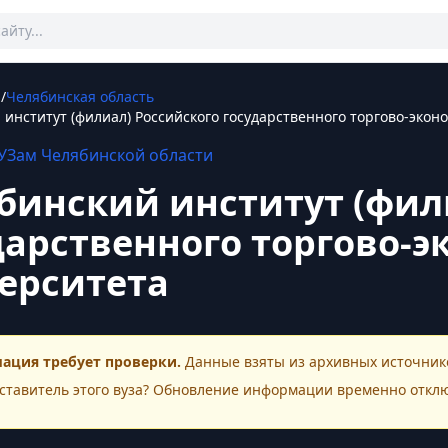
ы
/
Челябинская область
институт (филиал) Российского государственного торгово-экон
УЗам
Челябинской области
бинский институт (фил
дарственного торгово-
ерситета
ация требует проверки.
Данные взяты из архивных источнико
ставитель этого
вуза
? Обновление информации временно откл