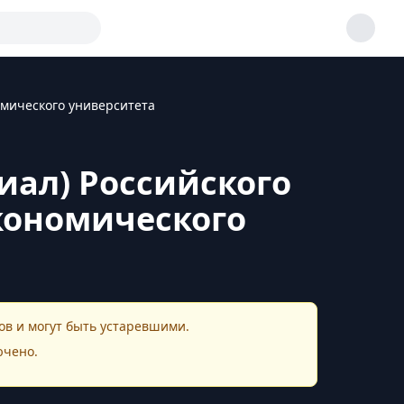
омического университета
иал) Российского
экономического
в и могут быть устаревшими.
ючено.