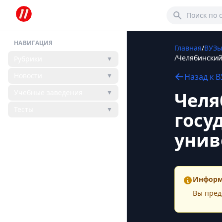
НАВИГАЦИЯ
Главная
/
ВУЗ
/
Челябинский 
Рубрики
▼
Новости
▼
Назад к
В
Учебные заведения
▼
Челя
Тесты
▼
госу
унив
Информ
Вы пред