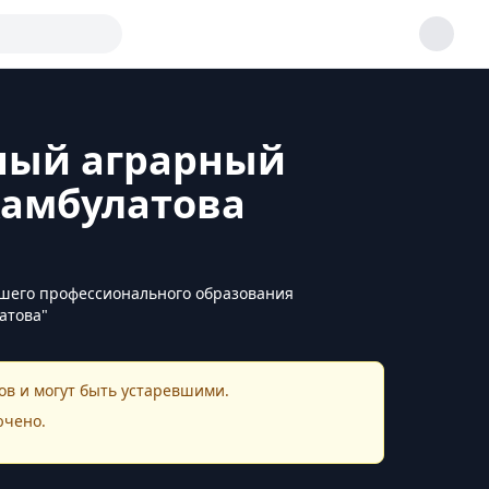
нный аграрный
жамбулатова
шего профессионального образования
атова"
в и могут быть устаревшими.
ючено.