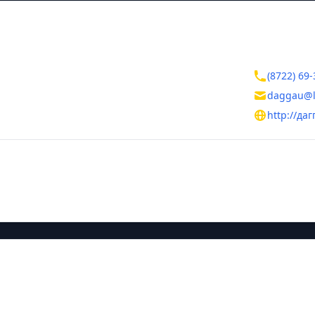
ктная информация
Контакты
лика Дагестан
(8722) 69-
ала
daggau@li
Гаджиева, 180
http://даг
тельная информация
ния
Руководитель
Джамбулато
ие названия
кий сельскохозяйственный институт Дагестанская государстве