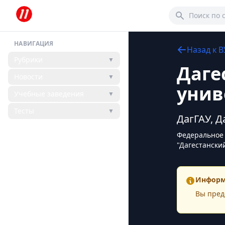
НАВИГАЦИЯ
Назад к
В
Рубрики
▼
Даге
Новости
▼
унив
Учебные заведения
▼
Тесты
▼
ДагГАУ, 
Федеральное 
"Дагестански
Информ
Вы пред