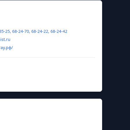
35-25, 68-24-70, 68-24-22, 68-24-42
st.ru
гау.рф/
в Зайдин Магомедович
нная сельскохозяйственная академия