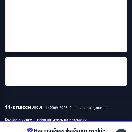
Дополнительная информация
Год основания
1962
Руководитель
Чугунов Андрей Матвеевич
Прежние названия
Дальневосточный педагогический институт искусств
11-классники
© 2009-
2026
. Все права защищены.
Будьте в курсе — подпишитесь на рассылку.
Настройки файлов cookie