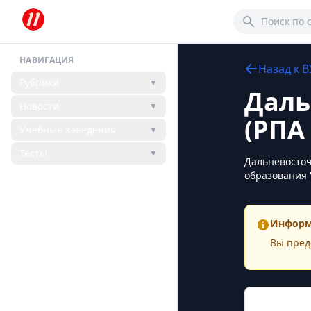
НАВИГАЦИЯ
Назад к
В
Рубрики
▼
Даль
Новости
▼
(РПА
Учебные заведения
▼
Тесты
▼
Дальневосточ
образования 
Информ
Вы пред