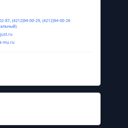
02-87, (4212)94-00-29, (4212)94-00-26
нальный)
ust.ru
a-mu.ru
адимир Владимирович
 юстиции Российской Федерации