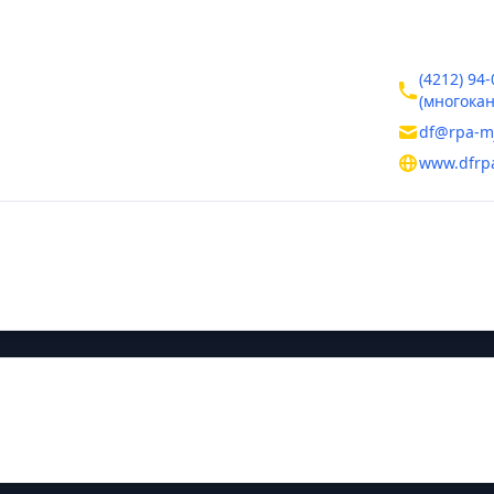
ктная информация
Контакты
вский край
(4212) 94-
вск
(многока
асимова, д.31
df@rpa-mj
www.dfrp
тельная информация
ния
Руководитель
Кулыгин Вл
ие названия
сточный филиал Российской правовой академии Министерства