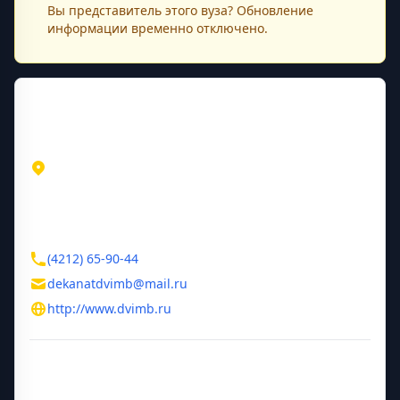
Вы представитель этого
вуза
? Обновление
информации временно отключено.
Контактная информация
Адрес
Хабаровский край
Хабаровск
ул. Большая 9
Контакты
(4212) 65-90-44
dekanatdvimb@mail.ru
http://www.dvimb.ru
Дополнительная информация
Год основания