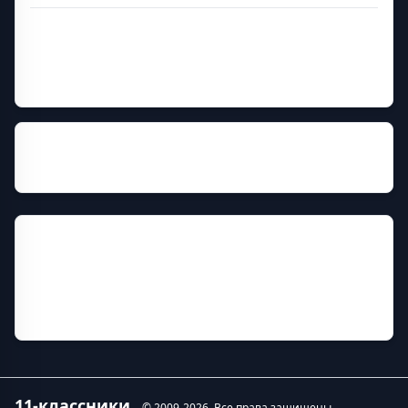
Дополнительная информация
Руководитель
Виноградов Борис Николаевич
История
Прежние названия
Димитровградский институт технологии, управления
и дизайна (филиал) Ульяновского государственного
технического университета
11-классники
© 2009-
2026
. Все права защищены.