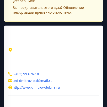
устаревшими.
Вы представитель этого
вуза
? Обновление
информации временно отключено.
Контактная информация
Адрес
Московская область
Дмитров
мкр-н. ДЗФС, д. 23
Контакты
8(495) 993-76-18
uni-dmitrov-otd@mail.ru
http://www.dmitrov-dubna.ru
Дополнительная информация