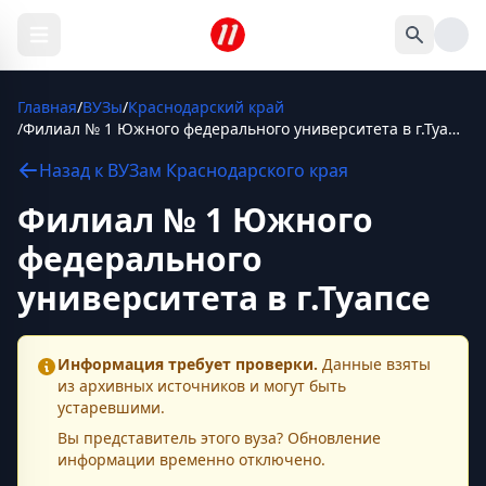
Главная
/
ВУЗы
/
Краснодарский край
/
Филиал № 1 Южного федерального университета в г.Туапсе
Назад к
ВУЗам
Краснодарского края
Филиал № 1 Южного
федерального
университета в г.Туапсе
Информация требует проверки.
Данные взяты
из архивных источников и могут быть
устаревшими.
Вы представитель этого
вуза
? Обновление
информации временно отключено.