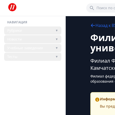
НАВИГАЦИЯ
Назад к
В
Рубрики
▼
Фили
Новости
▼
унив
Учебные заведения
▼
Тесты
▼
Филиал Ф
Камчатск
Филиал федер
образования 
Информ
Вы пред