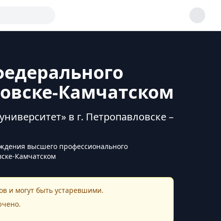
федерального
ловске-Камчатском
иверситет» в г. Петропавловске –
еждения высшего профессионального
вске-Камчатском
в и могут быть устаревшими.
ючено.