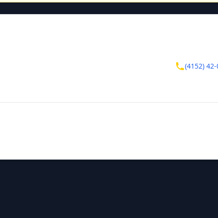
ктная информация
Контакты
ский край
(4152) 42-
авловск-Камчатский
инградская, д. 79
тельная информация
ния