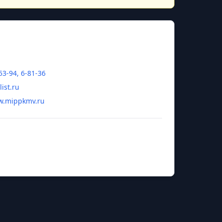
53-94, 6-81-36
ist.ru
w.mippkmv.ru
Елена Викторовна