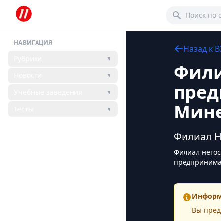
НАВИГАЦИЯ
Назад к
В
Рубрики
▼
Фили
Новости
▼
пред
Учебные заведения
▼
Мине
Тесты
▼
Филиал Н
Филиал негос
предпринимат
Информ
Вы пред