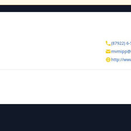
ктная информация
Контакты
польский край
(87922) 6-
альные Воды
mvmipp@l
жиевского, д. 33
http://ww
тельная информация
ния
Руководитель
Смолянкина 