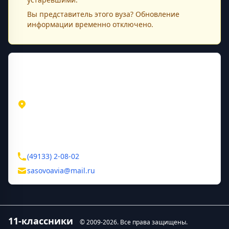
Вы представитель этого
вуза
? Обновление
информации временно отключено.
Контактная информация
Адрес
Рязанская область
Сасово
Авиагородок
Контакты
(49133) 2-08-02
sasovoavia@mail.ru
11-классники
© 2009-
2026
. Все права защищены.