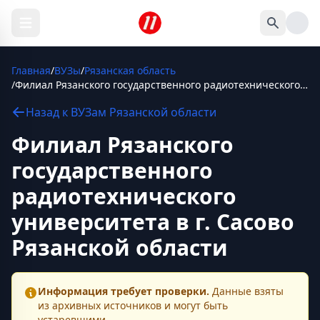
Главная
/
ВУЗы
/
Рязанская область
/
Филиал Рязанского государственного радиотехнического университета в г. Сасово Рязанской области
Назад к
ВУЗам
Рязанской области
Филиал Рязанского
государственного
радиотехнического
университета в г. Сасово
Рязанской области
Информация требует проверки.
Данные взяты
из архивных источников и могут быть
устаревшими.