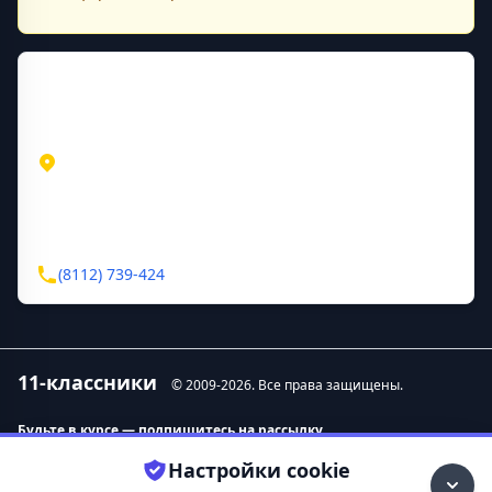
Контактная информация
Адрес
Псковская область
Псков
Крестовское шоссе, д.2а
Контакты
(8112) 739-424
11-классники
© 2009-
2026
. Все права защищены.
Будьте в курсе — подпишитесь на рассылку.
Настройки cookie