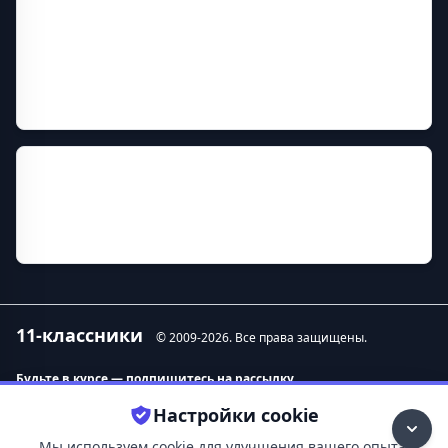
Дополнительная информация
Год основания
1959
Руководитель
Носков Николай Николаевич
Прежние названия
Филиал Красноярского государственного
технического университета в г. Железногорске
11-классники
© 2009-
2026
. Все права защищены.
Будьте в курсе — подпишитесь на рассылку.
Настройки cookie
Контакты
О нас
Мы используем cookie для улучшения вашего опыта.