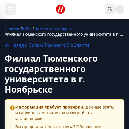
Главная
/
ВУЗы
/
Тюменская область
/
Филиал Тюменского государственного университета в г. Ноябрьске
Назад к
ВУЗам
Тюменской области
Филиал Тюменского
государственного
университета в г.
Ноябрьске
Информация требует проверки.
Данные взяты
из архивных источников и могут быть
устаревшими.
Вы представитель этого
вуза
? Обновление