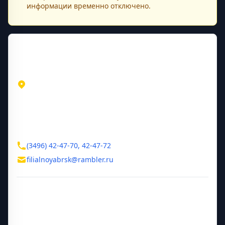
информации временно отключено.
Контактная информация
Адрес
Тюменская область
Ноябрьск
Россия, Тюменская область, Ноябрьск, ул.
Советская, 51
Контакты
(3496) 42-47-70, 42-47-72
filialnoyabrsk@rambler.ru
Дополнительная информация
Руководитель
Шаповалова Елена Владимировна