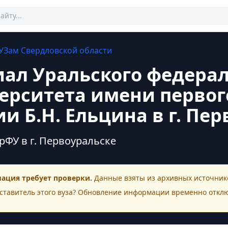
УЗам
Свердловской области
ал Уральского федера
ерситета имени первог
ии Б.Н. Ельцина в г. Пе
рФУ в г. Первоуральске
ация требует проверки.
Данные взяты из архивных источнико
ставитель этого
вуза
? Обновление информации временно откл