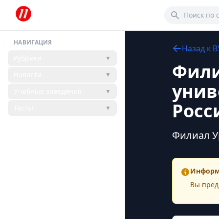
НАВИГАЦИЯ
Назад к
В
Рубрики
▼
Фили
Новости
▼
унив
Учебные заведения
▼
Росс
Тесты
▼
Филиал У
Информ
Вы пред