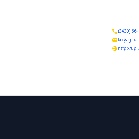
ктная информация
Контакты
овская область
(3439) 66-
ральск
kolyagina
монавтов, д. 1
http://upi
тельная информация
ния
Руководитель
Колягина Ра