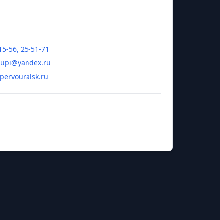
15-56, 25-51-71
-upi@yandex.ru
.pervouralsk.ru
иса Александровна