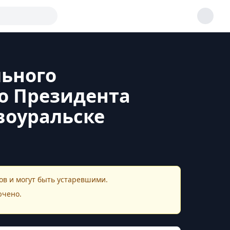
льного
о Президента
рвоуральске
в и могут быть устаревшими.
ючено.