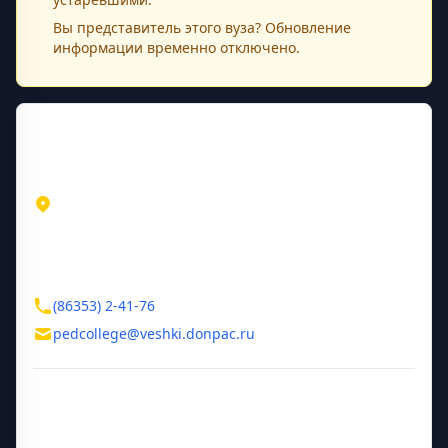
Вы представитель этого
вуза
? Обновление
информации временно отключено.
Контактная информация
Адрес
Ростовская область
Вешенская
ул. Шолохова, д. 63
Контакты
(86353) 2-41-76
pedcollege@veshki.donpac.ru
Дополнительная информация
Руководитель