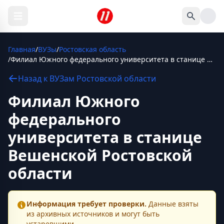
Главная
/
ВУЗы
/
Ростовская область
/
Филиал Южного федерального университета в станице Вешенской Ростовской области
Назад к
ВУЗам
Ростовской области
Филиал Южного
федерального
университета в станице
Вешенской Ростовской
области
Информация требует проверки.
Данные взяты
из архивных источников и могут быть
устаревшими.