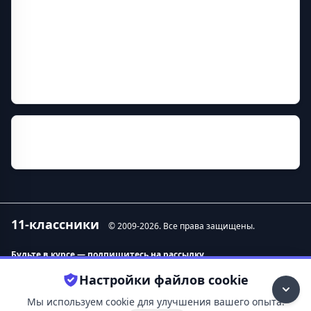
Дополнительная информация
Год основания
1949
Руководитель
Бабин Валерий Геннадьевич
История
11-классники
© 2009-
2026
. Все права защищены.
Будьте в курсе — подпишитесь на рассылку.
Настройки файлов cookie
Контакты
О нас
Мы используем cookie для улучшения вашего опыта.
Удаление данных
11-классники