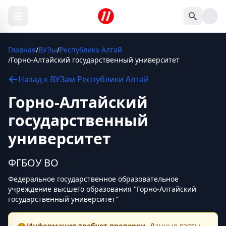
Главная
/
ВУЗы
/
Республика Алтай
/
Горно-Алтайский государственный университет
Назад к
ВУЗам
Республики Алтай
Горно-Алтайский
государственный
университет
ФГБОУ ВО
Федеральное государственное образовательное
учреждение высшего образования "Горно-Алтайский
государственный университет"
Информация требует проверки.
Данные взяты