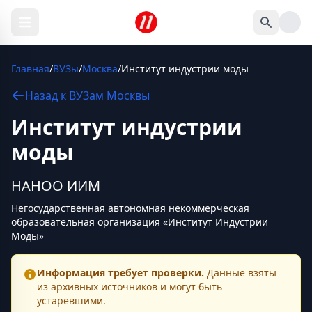
Главная
/
ВУЗы
/
Москва
/
Институт индустрии моды
Назад к
ВУЗам
Москвы
Институт индустрии
моды
НАНОО ИИМ
Негосударственная автономная некоммерческая
образовательная организация «Институт Индустрии
Моды»
Информация требует проверки.
Данные взяты
из архивных источников и могут быть
устаревшими.