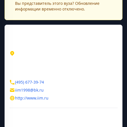
Вы представитель этого
вуза
? Обновление
информации временно отключено.
Контактная информация
Адрес
Москва
Москва
ул. Южнопортовая д. 7, стр. 21
Контакты
(495) 677-39-74
iim1998@bk.ru
http://www.iim.ru
Дополнительная информация
Руководитель