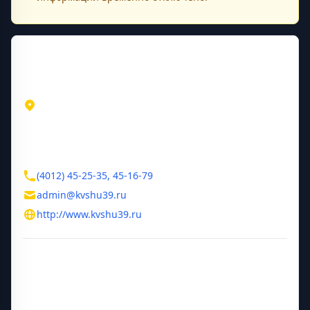
Контактная информация
Адрес
Калининградская область
Калининград
ул. Литовский вал, д. 38, под. 6
Контакты
(4012) 45-25-35, 45-16-79
admin@kvshu39.ru
http://www.kvshu39.ru
Дополнительная информация
Год основания
1996